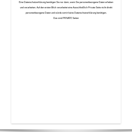
Eine Datenschutzerklärung benötigen Sie nur dann, wenn Sie personenbezogene Daten erheben
und verarbeiten. Auf den ersten Blick verarbeitet eine Ausschließlich Private Seite nicht direkt
personenbezogene Daten und würde somit keine Datenschutzerklärung benötigen.
Das sind PRIVATE Seiten