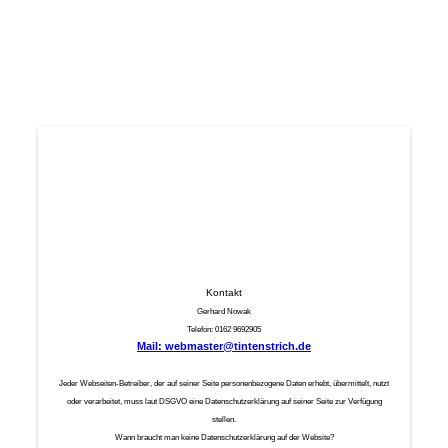
Das grüne Gesicht
Das blaue Gesicht
Help
Kontakt
Gerhard Nowak
Telefon: 0162 9692905
Mail: webmaster@tintenstrich.de
Jeder Webseiten-Betreiber, der auf seiner Seite personenbezogene Daten erhebt, übermittelt, nutzt
oder verarbeitet, muss laut DSGVO eine Datenschutzerklärung auf seiner Seite zur Verfügung
stellen.
Wann braucht man keine Datenschutzerklärung auf der Website?